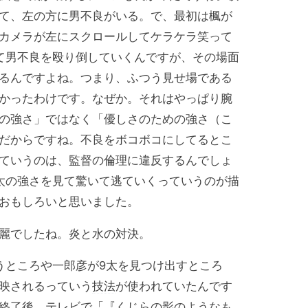
て、左の方に男不良がいる。で、最初は楓が
カメラが左にスクロールしてケラケラ笑って
て男不良を殴り倒していくんですが、その場面
るんですよね。つまり、ふつう見せ場である
かったわけです。なぜか。それはやっぱり腕
の強さ」ではなく「優しさのための強さ（こ
だからですね。不良をボコボコにしてるとこ
ていうのは、監督の倫理に違反するんでしょ
太の強さを見て驚いて逃ていくっていうのが描
おもしろいと思いました。
麗でしたね。炎と水の対決。
ところや一郎彦が9太を見つけ出すところ
映されるっていう
技法
が使われていたんです
終了後、テレビで「『くじらの影のようなも