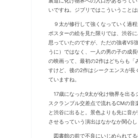
裏道に化け物界への入口があるってい
いですね。
ジブリ
ではこういうことは
９太が修行して強くなっていく過程
ポスターの絵を見た限りでは、渋谷に
思っていたのですが、ただの強者VS
うに）ではなく、一人の男の子の成長
の映画って、最初の2作はどちらも「
すけど、後の2作はシークエンスが長
ていますね。
17歳になった9太が化け物界を出る
スクラン
ブル交差点で流れるCMの音
と渋谷に出ると。景色よりも先に音が
させるっていう演出はなかなか関心し
図書館の前で不良にいじめられてる