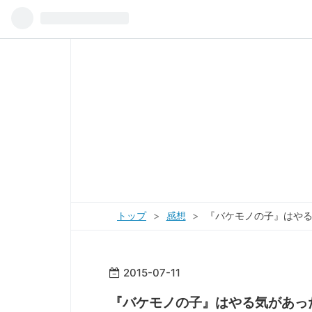
トップ
>
感想
>
『バケモノの子』はや
2015
-
07
-
11
『バケモノの子』はやる気があっ