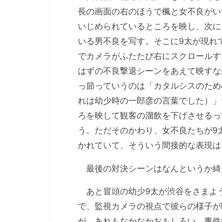
長の画面の右のほうで楓と女不良がい
いじめられているところを映し、次に
いる男不良を写す。そこに9太が現れ
でカメラがふたたび右にスクロールす
はずの不良撃退シーンをあえて映すな
っ節っていうのは「カタルシスのため
れは幼少時の一郎彦の言葉でした）」
ろを映して観客の溜飲を下げさせるっ
う。ただそのかわり、女不良たちが9
かれていて、そういう間接的な表現は
最後の対決シーンはなんというか綺
あと冒頭の幼少9太が渋谷をさまよう
で、監視カメラの視点で彼らの様子が
が、あれもなかなかおもしろい。事件